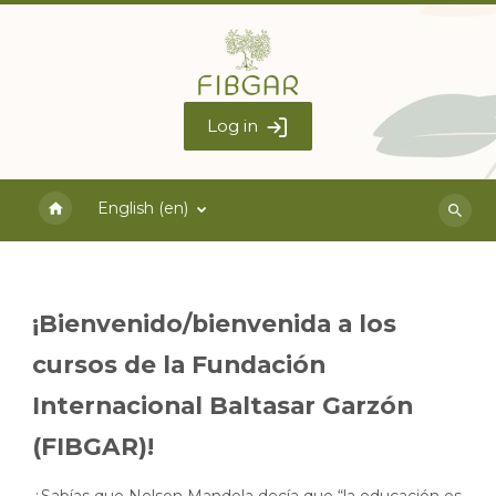
Skip to main content
Log in
English ‎(en)‎
Search
course
¡Bienvenido/bienvenida a los
cursos de la Fundación
Internacional Baltasar Garzón
(FIBGAR)!
¿Sabías que Nelson Mandela decía que “la educación es